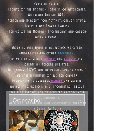
Crescent Coven.
Archive of the Arcane - Academy of Witchcraft,
Wicca and Ancient ARTS.
Center and Academy for Metaphysical, Spiritual,
Holistic and Energy Healing
- Temple of The Moirai - Apothecary and Garden-
Witchie Wares -
Working with Spirit in all we do, we offer
handcrafted and other
products
as well as
spiritual
services
and
courses
to
create a magickal lifestyle.
All orders $100 and up receive free shipping (
we have a minimum of $25 per order)
Please sign up as a free
member
and receive
savings, promotions and information about
specialty orders and customized products via
email campaigns,
we always appreciate our communities support
In Craft We Trust
Blessed Be -